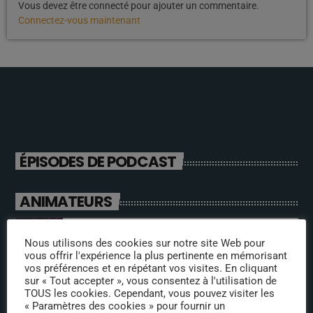
Vous devez être connecté pour ajouter un commentaire.
Connectez-vous maintenant
ÉPISODES DE PODCAST
ANIMATEURS
jeremy directeur
Nous utilisons des cookies sur notre site Web pour
vous offrir l'expérience la plus pertinente en mémorisant
vos préférences et en répétant vos visites. En cliquant
sur « Tout accepter », vous consentez à l'utilisation de
TOUS les cookies. Cependant, vous pouvez visiter les
fabrice
« Paramètres des cookies » pour fournir un