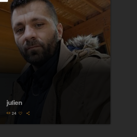
julien
24