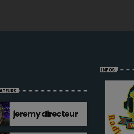
INFOS
ATEURS
jeremy directeur