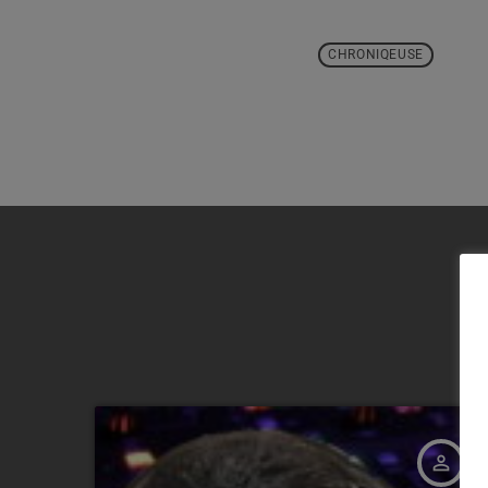
CHRONIQEUSE
person_outline