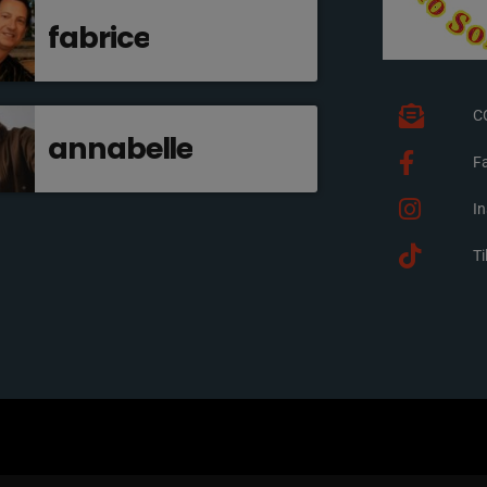
fabrice
C
annabelle
F
I
T