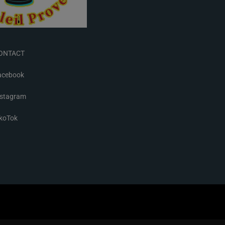
ONTACT
acebook
nstagram
ikoTok