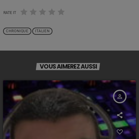
RATE IT
CHRONIQUE
ITALIEN
VOUS AIMEREZ AUSSI
person_outline