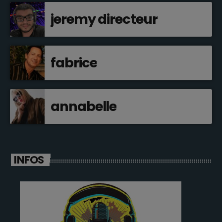
jeremy directeur
fabrice
annabelle
INFOS