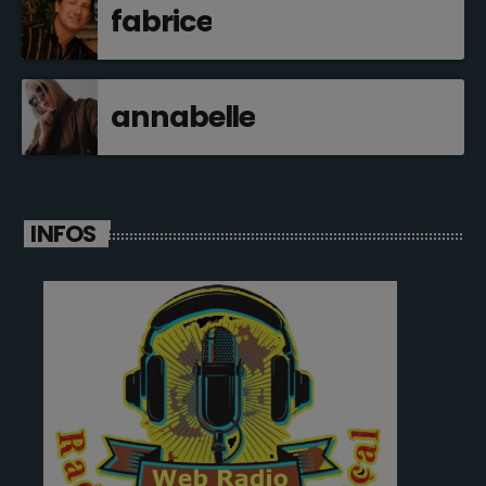
fabrice
annabelle
INFOS