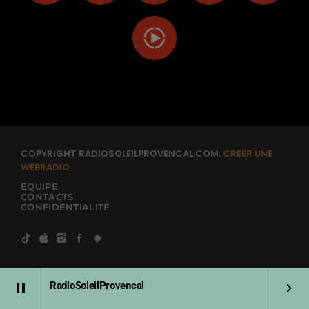
COPYRIGHT RADIOSOLEILPROVENCAL.COM.
CREER UNE
WEBRADIO
EQUIPE
CONTACTS
CONFIDENTIALITÉ
RadioSoleilProvencal
pause
keyboard_arrow_right