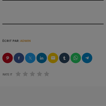
ÉCRIT PAR:
ADMIN
email
RATE IT