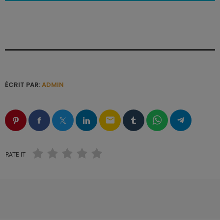
ÉCRIT PAR:
ADMIN
email
RATE IT