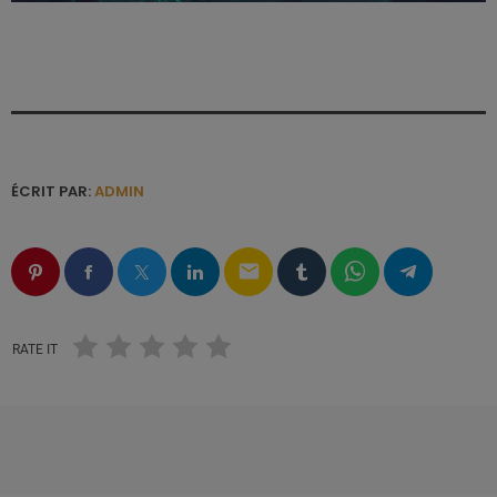
ÉCRIT PAR:
ADMIN
email
RATE IT