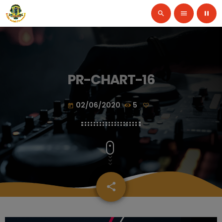
search
menu
pause
PR-CHART-16
02/06/2020
5
today
share
email