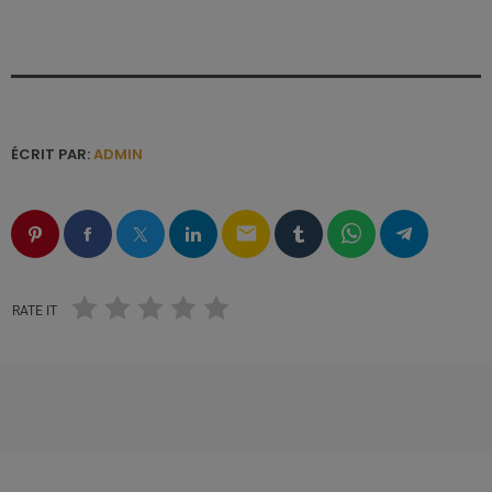
ÉCRIT PAR:
ADMIN
email
RATE IT