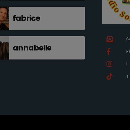
fabrice
C
annabelle
F
I
T