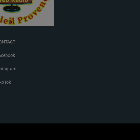
ONTACT
acebook
nstagram
ikoTok