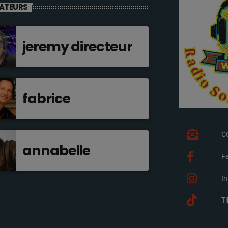
ATEURS
jeremy directeur
fabrice
C
annabelle
F
I
T