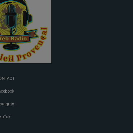
ONTACT
acebook
nstagram
ikoTok