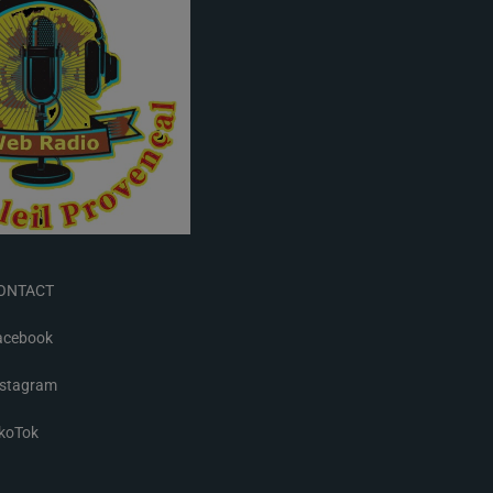
ONTACT
acebook
nstagram
ikoTok