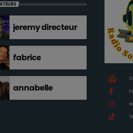
ATEURS
jeremy directeur
fabrice
C
annabelle
F
I
T