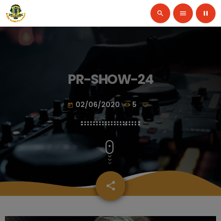
search
menu
pause
PR-SHOW-24
02/06/2020
5
today
share
email