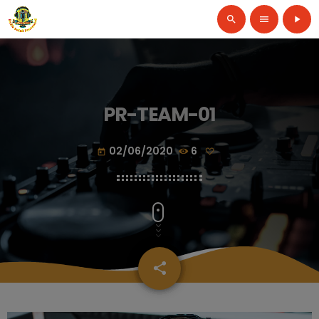
search
menu
play_arrow
PR-TEAM-01
02/06/2020
6
today
share
email