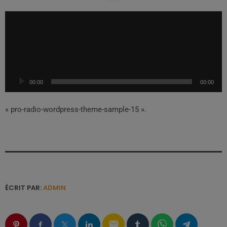
L
e
c
t
e
u
00:00
00:00
r
a
u
« pro-radio-wordpress-theme-sample-15 ».
d
i
o
ÉCRIT PAR:
ADMIN
email