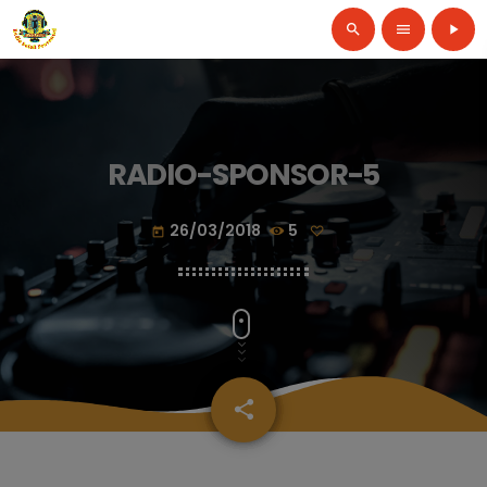
search
menu
play_arrow
RADIO-SPONSOR-5
26/03/2018
5
today
share
email