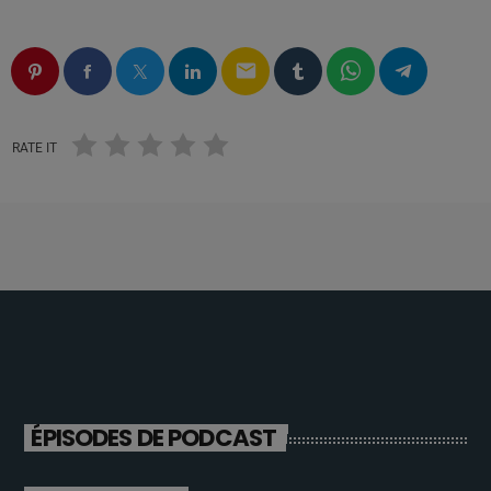
email
RATE IT
ÉPISODES DE PODCAST