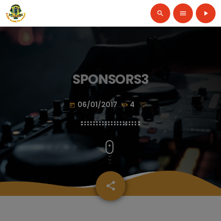
search
menu
play_arrow
SPONSORS3
06/01/2017
4
today
share
email