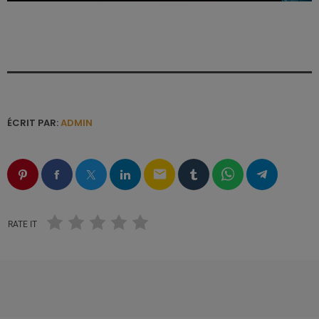
ÉCRIT PAR:
ADMIN
email
RATE IT