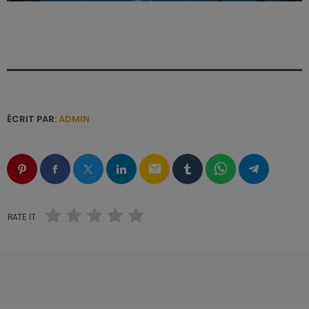
ÉCRIT PAR:
ADMIN
email
RATE IT