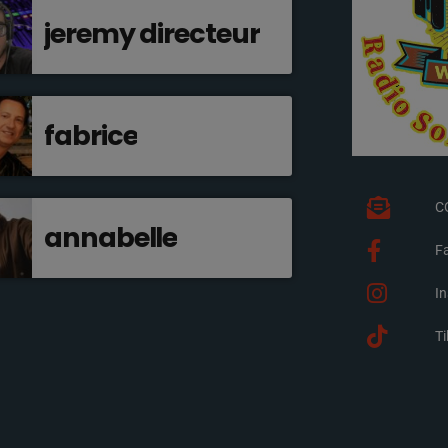
jeremy directeur
fabrice
C
annabelle
F
I
T