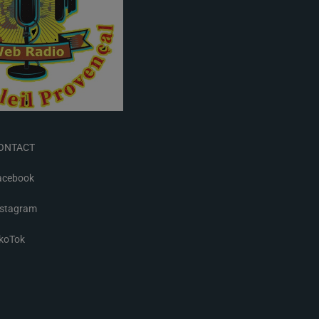
ONTACT
acebook
nstagram
ikoTok