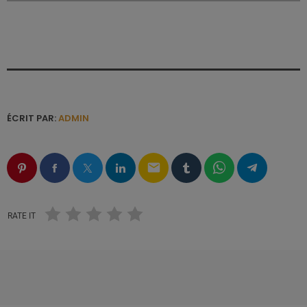
ÉCRIT PAR:
ADMIN
email
RATE IT