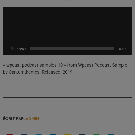
L
e
c
t
e
u
00:00
00:00
r
a
u
« wpcast-podcast-samples-10 » from Wpcast Podcast Sample
d
by Qantumthemes. Released: 2019.
i
o
ÉCRIT PAR:
ADMIN