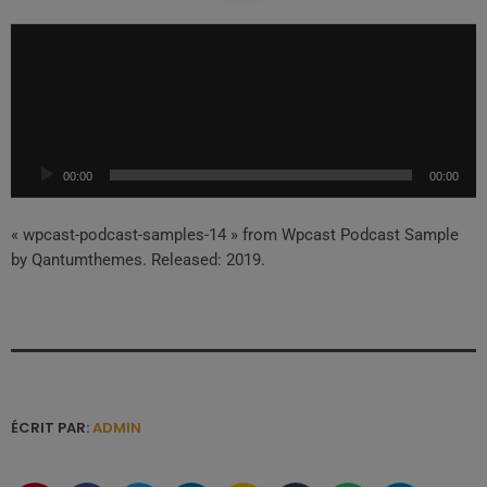
L
e
c
t
e
u
00:00
00:00
r
a
u
« wpcast-podcast-samples-14 » from Wpcast Podcast Sample
d
by Qantumthemes. Released: 2019.
i
o
ÉCRIT PAR:
ADMIN