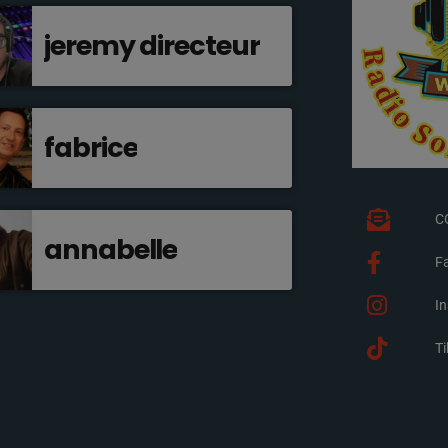
jeremy directeur
fabrice
C
annabelle
F
I
T