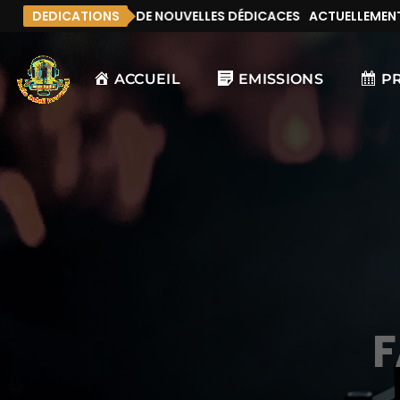
EMENT, IL N’Y A PAS DE NOUVELLES DÉDICACES
DEDICATIONS
ACTUELLEMENT, I
ACCUEIL
EMISSIONS
P
F