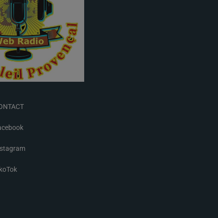
ONTACT
acebook
nstagram
ikoTok