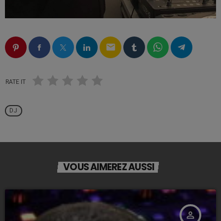
email
RATE IT
DJ
VOUS AIMEREZ AUSSI
person_outline