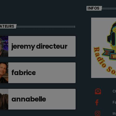
INFOS
ATEURS
jeremy directeur
fabrice
C
annabelle
F
I