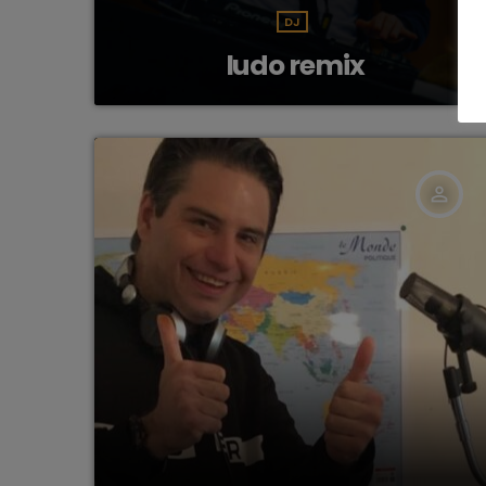
DJ
ludo remix
person_outline