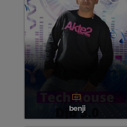
DJ
benji