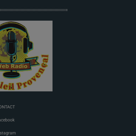
ONTACT
acebook
nstagram