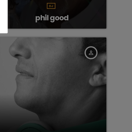
DJ
phil good
person_outline