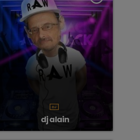
DJ
dj alain