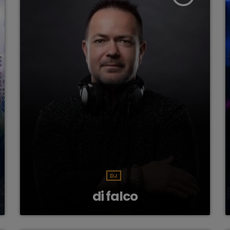
DJ
di falco