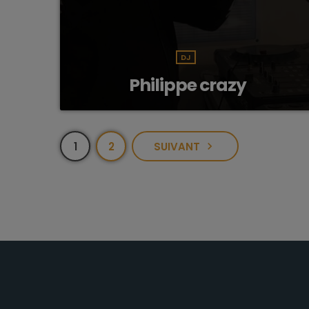
DJ
Philippe crazy
1
2
SUIVANT
navigate_next