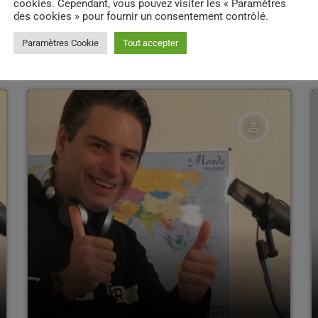
cookies. Cependant, vous pouvez visiter les « Paramètres
DJ
des cookies » pour fournir un consentement contrôlé.
mast
Paramètres Cookie
Tout accepter
person_outline