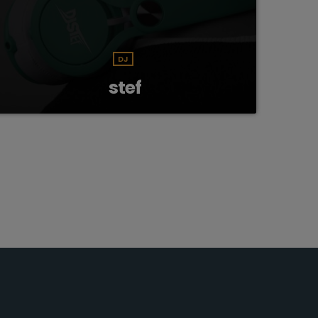
DJ
stef